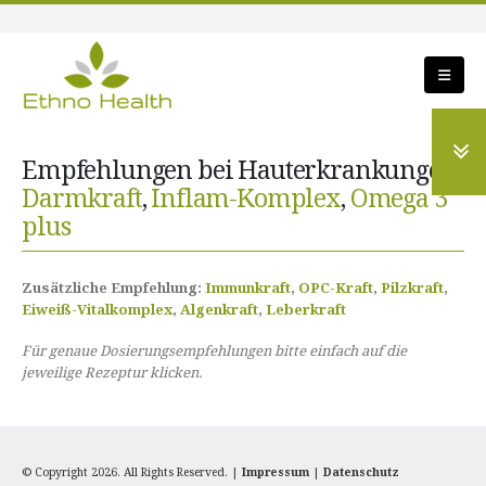
Empfehlungen bei Hauterkrankungen:
Darmkraft
,
Inflam-Komplex
,
Omega 3
plus
Zusätzliche Empfehlung:
Immunkraft
,
OPC-Kraft
,
Pilzkraft
,
Eiweiß-Vitalkomplex
,
Algenkraft
,
Leberkraft
Für genaue Dosierungsempfehlungen bitte einfach auf die
jeweilige Rezeptur klicken.
© Copyright 2026. All Rights Reserved. |
Impressum
|
Datenschutz